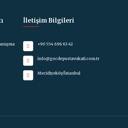
tı
İletişim Bilgileri
Danışma
+90 554 696 63 42
info@gocdeportavukati.com.tr
Mecidiyeköy/İstanbul